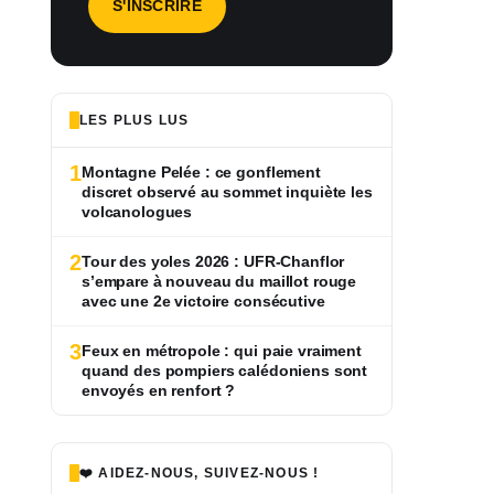
LES PLUS LUS
1
Montagne Pelée : ce gonflement
discret observé au sommet inquiète les
volcanologues
2
Tour des yoles 2026 : UFR-Chanflor
s’empare à nouveau du maillot rouge
avec une 2e victoire consécutive
3
Feux en métropole : qui paie vraiment
quand des pompiers calédoniens sont
envoyés en renfort ?
❤️ AIDEZ-NOUS, SUIVEZ-NOUS !