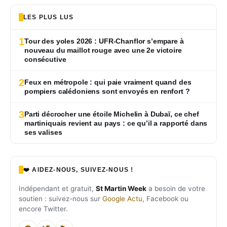
LES PLUS LUS
1
Tour des yoles 2026 : UFR-Chanflor s’empare à
nouveau du maillot rouge avec une 2e victoire
consécutive
2
Feux en métropole : qui paie vraiment quand des
pompiers calédoniens sont envoyés en renfort ?
3
Parti décrocher une étoile Michelin à Dubaï, ce chef
martiniquais revient au pays : ce qu’il a rapporté dans
ses valises
❤️ AIDEZ-NOUS, SUIVEZ-NOUS !
Indépendant et gratuit,
St Martin Week
a besoin de votre
soutien : suivez-nous sur
Google Actu
, Facebook ou
encore Twitter.