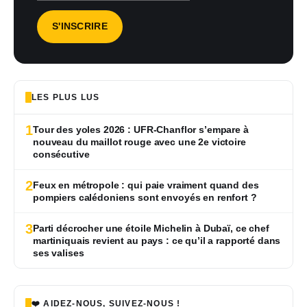
LES PLUS LUS
1
Tour des yoles 2026 : UFR-Chanflor s’empare à
nouveau du maillot rouge avec une 2e victoire
consécutive
2
Feux en métropole : qui paie vraiment quand des
pompiers calédoniens sont envoyés en renfort ?
3
Parti décrocher une étoile Michelin à Dubaï, ce chef
martiniquais revient au pays : ce qu’il a rapporté dans
ses valises
❤️ AIDEZ-NOUS, SUIVEZ-NOUS !