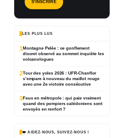
LES PLUS LUS
1
Montagne Pelée : ce gonflement
discret observé au sommet inquiète les
volcanologues
2
Tour des yoles 2026 : UFR-Chanflor
s’empare à nouveau du maillot rouge
avec une 2e victoire consécutive
3
Feux en métropole : qui paie vraiment
quand des pompiers calédoniens sont
envoyés en renfort ?
❤️ AIDEZ-NOUS, SUIVEZ-NOUS !