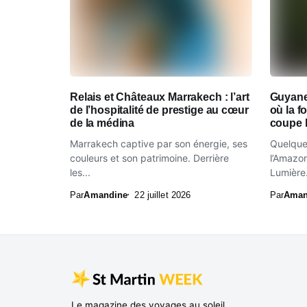
Relais et Châteaux Marrakech : l’art
Guyane
de l’hospitalité de prestige au cœur
où la 
de la médina
coupe l
Marrakech captive par son énergie, ses
Quelques
couleurs et son patrimoine. Derrière
l’Amazon
les...
Lumière.
Par
Amandine
22 juillet 2026
Par
Aman
Le magazine des voyages au soleil