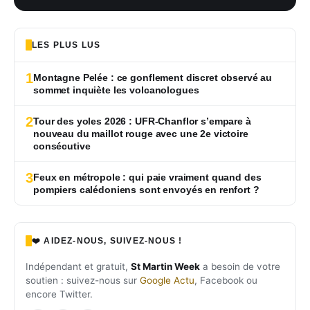
LES PLUS LUS
1
Montagne Pelée : ce gonflement discret observé au
sommet inquiète les volcanologues
2
Tour des yoles 2026 : UFR-Chanflor s’empare à
nouveau du maillot rouge avec une 2e victoire
consécutive
3
Feux en métropole : qui paie vraiment quand des
pompiers calédoniens sont envoyés en renfort ?
❤️ AIDEZ-NOUS, SUIVEZ-NOUS !
Indépendant et gratuit,
St Martin Week
a besoin de votre
soutien : suivez-nous sur
Google Actu
, Facebook ou
encore Twitter.