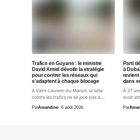
Trafics en Guyane : le ministre
Parti d
David Amiel dévoile la stratégie
à Dubaï
pour contrer les réseaux qui
revient
s’adaptent à chaque blocage
dans se
À Saint-Laurent-du-Maroni, la lutte
À 37 ans
contre les trafics ne se joue pas à...
avoir att
Par
Amandine
6 août 2026
Par
Aman