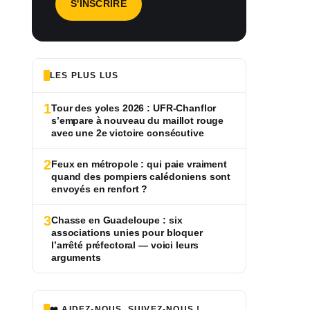
LES PLUS LUS
1
Tour des yoles 2026 : UFR-Chanflor
s’empare à nouveau du maillot rouge
avec une 2e victoire consécutive
2
Feux en métropole : qui paie vraiment
quand des pompiers calédoniens sont
envoyés en renfort ?
3
Chasse en Guadeloupe : six
associations unies pour bloquer
l’arrêté préfectoral — voici leurs
arguments
❤️ AIDEZ-NOUS, SUIVEZ-NOUS !