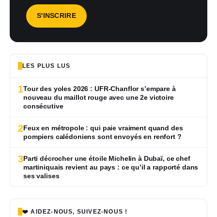
LES PLUS LUS
1
Tour des yoles 2026 : UFR-Chanflor s’empare à
nouveau du maillot rouge avec une 2e victoire
consécutive
2
Feux en métropole : qui paie vraiment quand des
pompiers calédoniens sont envoyés en renfort ?
3
Parti décrocher une étoile Michelin à Dubaï, ce chef
martiniquais revient au pays : ce qu’il a rapporté dans
ses valises
❤️ AIDEZ-NOUS, SUIVEZ-NOUS !