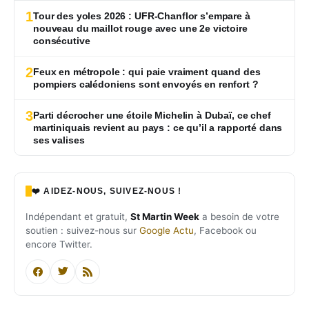
1
Tour des yoles 2026 : UFR-Chanflor s’empare à
nouveau du maillot rouge avec une 2e victoire
consécutive
2
Feux en métropole : qui paie vraiment quand des
pompiers calédoniens sont envoyés en renfort ?
3
Parti décrocher une étoile Michelin à Dubaï, ce chef
martiniquais revient au pays : ce qu’il a rapporté dans
ses valises
❤️ AIDEZ-NOUS, SUIVEZ-NOUS !
Indépendant et gratuit,
St Martin Week
a besoin de votre
soutien : suivez-nous sur
Google Actu
, Facebook ou
encore Twitter.