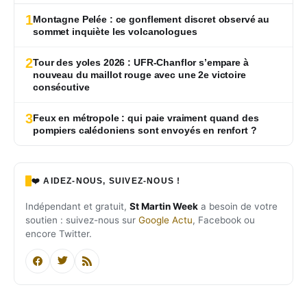
1
Montagne Pelée : ce gonflement discret observé au
sommet inquiète les volcanologues
2
Tour des yoles 2026 : UFR-Chanflor s’empare à
nouveau du maillot rouge avec une 2e victoire
consécutive
3
Feux en métropole : qui paie vraiment quand des
pompiers calédoniens sont envoyés en renfort ?
❤️ AIDEZ-NOUS, SUIVEZ-NOUS !
Indépendant et gratuit,
St Martin Week
a besoin de votre
soutien : suivez-nous sur
Google Actu
, Facebook ou
encore Twitter.