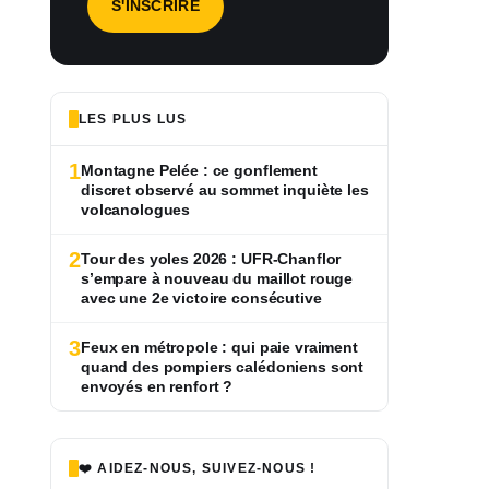
LES PLUS LUS
1
Montagne Pelée : ce gonflement
discret observé au sommet inquiète les
volcanologues
2
Tour des yoles 2026 : UFR-Chanflor
s’empare à nouveau du maillot rouge
avec une 2e victoire consécutive
3
Feux en métropole : qui paie vraiment
quand des pompiers calédoniens sont
envoyés en renfort ?
❤️ AIDEZ-NOUS, SUIVEZ-NOUS !