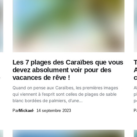
Les 7 plages des Caraïbes que vous
T
devez absolument voir pour des
A
e
vacances de rêve !
c
Quand on pense aux Caraïbes, les premières images
A
qui viennent à l’esprit sont celles de plages de sable
p
blanc bordées de palmiers, d’une...
p
Par
Mickael
14 septembre 2023
P