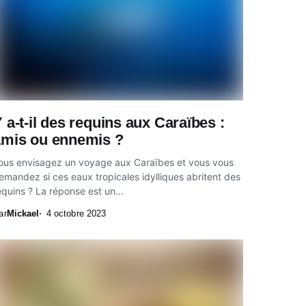
 a-t-il des requins aux Caraïbes :
amis ou ennemis ?
ous envisagez un voyage aux Caraïbes et vous vous
emandez si ces eaux tropicales idylliques abritent des
equins ? La réponse est un...
ar
Mickael
4 octobre 2023