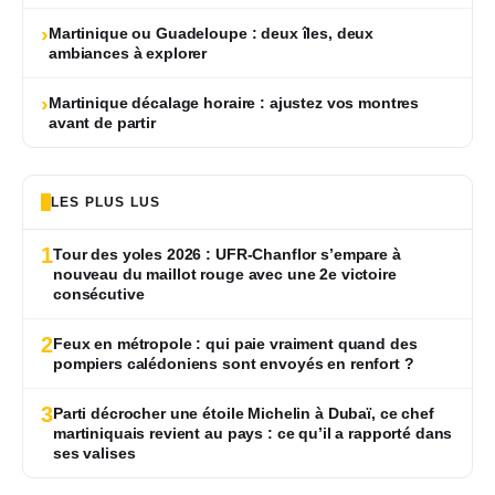
›
Martinique ou Guadeloupe : deux îles, deux
ambiances à explorer
›
Martinique décalage horaire : ajustez vos montres
avant de partir
LES PLUS LUS
1
Tour des yoles 2026 : UFR-Chanflor s’empare à
nouveau du maillot rouge avec une 2e victoire
consécutive
2
Feux en métropole : qui paie vraiment quand des
pompiers calédoniens sont envoyés en renfort ?
3
Parti décrocher une étoile Michelin à Dubaï, ce chef
martiniquais revient au pays : ce qu’il a rapporté dans
ses valises