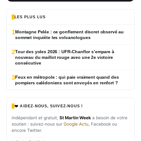
LES PLUS LUS
1
Montagne Pelée : ce gonflement discret observé au
sommet inquiète les volcanologues
2
Tour des yoles 2026 : UFR-Chanflor s’empare à
nouveau du maillot rouge avec une 2e victoire
consécutive
3
Feux en métropole : qui paie vraiment quand des
pompiers calédoniens sont envoyés en renfort ?
❤️ AIDEZ-NOUS, SUIVEZ-NOUS !
Indépendant et gratuit,
St Martin Week
a besoin de votre
soutien : suivez-nous sur
Google Actu
, Facebook ou
encore Twitter.