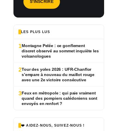
LES PLUS LUS
1
Montagne Pelée : ce gonflement
discret observé au sommet inquiète les
volcanologues
2
Tour des yoles 2026 : UFR-Chanflor
s’empare à nouveau du maillot rouge
avec une 2e victoire consécutive
3
Feux en métropole : qui paie vraiment
quand des pompiers calédoniens sont
envoyés en renfort ?
❤️ AIDEZ-NOUS, SUIVEZ-NOUS !