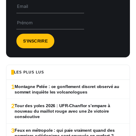
LES PLUS LUS
1
Montagne Pelée : ce gonflement discret observé au
sommet inquiète les volcanologues
2
Tour des yoles 2026 : UFR-Chanflor s’empare à
nouveau du maillot rouge avec une 2e victoire
consécutive
3
Feux en métropole : qui paie vraiment quand des
pompiers calédoniens sont envoyés en renfort ?