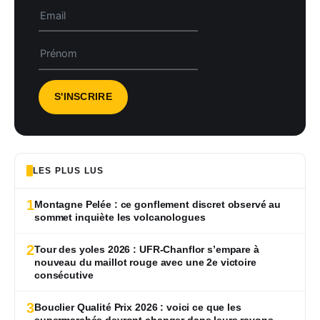
LES PLUS LUS
1
Montagne Pelée : ce gonflement discret observé au
sommet inquiète les volcanologues
2
Tour des yoles 2026 : UFR-Chanflor s’empare à
nouveau du maillot rouge avec une 2e victoire
consécutive
3
Bouclier Qualité Prix 2026 : voici ce que les
supermarchés devront changer dans leurs rayons