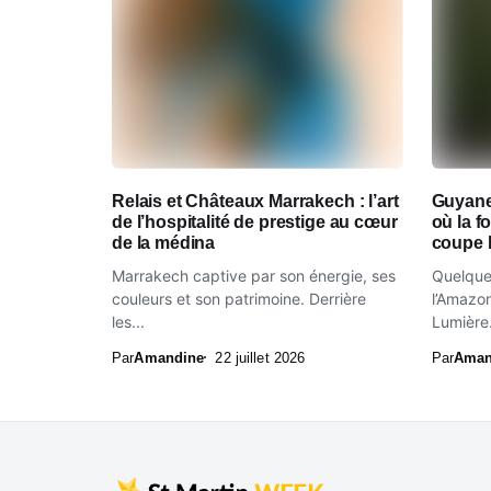
Relais et Châteaux Marrakech : l’art
Guyane
de l’hospitalité de prestige au cœur
où la 
de la médina
coupe l
Marrakech captive par son énergie, ses
Quelques
couleurs et son patrimoine. Derrière
l’Amazon
les...
Lumière.
Par
Amandine
22 juillet 2026
Par
Aman