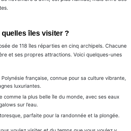
tes.
 quelles îles visiter ?
sée de 118 îles réparties en cinq archipels. Chacune
tère et ses propres attractions. Voici quelques-unes
a Polynésie française, connue pour sa culture vibrante,
agnes luxuriantes.
e comme la plus belle île du monde, avec ses eaux
galows sur l’eau.
ittoresque, parfaite pour la randonnée et la plongée.
vous voulez visiter et du temps que vous voulez y