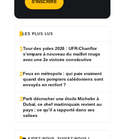
LES PLUS LUS
1
Tour des yoles 2026 : UFR-Chanflor
s’empare à nouveau du maillot rouge
avec une 2e victoire consécutive
2
Feux en métropole : qui paie vraiment
quand des pompiers calédoniens sont
envoyés en renfort ?
3
Parti décrocher une étoile Michelin à
Dubaï, ce chef martiniquais revient au
pays : ce qu’il a rapporté dans ses
valises
❤️ AIDEZ-NOUS, SUIVEZ-NOUS !