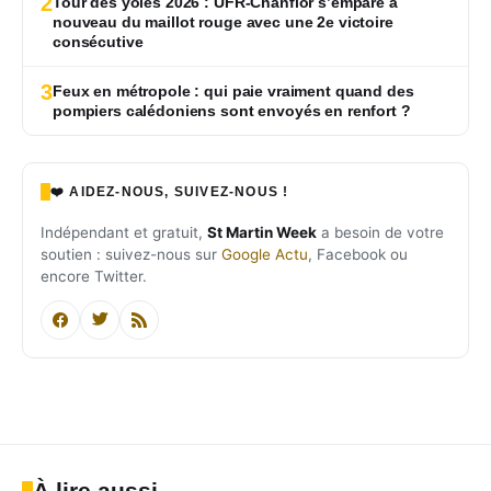
2
Tour des yoles 2026 : UFR-Chanflor s’empare à
nouveau du maillot rouge avec une 2e victoire
consécutive
3
Feux en métropole : qui paie vraiment quand des
pompiers calédoniens sont envoyés en renfort ?
❤️ AIDEZ-NOUS, SUIVEZ-NOUS !
Indépendant et gratuit,
St Martin Week
a besoin de votre
soutien : suivez-nous sur
Google Actu
, Facebook ou
encore Twitter.
À lire aussi