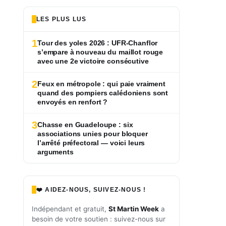
LES PLUS LUS
1
Tour des yoles 2026 : UFR-Chanflor
s’empare à nouveau du maillot rouge
avec une 2e victoire consécutive
2
Feux en métropole : qui paie vraiment
quand des pompiers calédoniens sont
envoyés en renfort ?
3
Chasse en Guadeloupe : six
associations unies pour bloquer
l’arrêté préfectoral — voici leurs
arguments
❤️ AIDEZ-NOUS, SUIVEZ-NOUS !
Indépendant et gratuit,
St Martin Week
a
besoin de votre soutien : suivez-nous sur