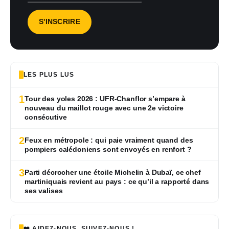
LES PLUS LUS
1
Tour des yoles 2026 : UFR-Chanflor s’empare à
nouveau du maillot rouge avec une 2e victoire
consécutive
2
Feux en métropole : qui paie vraiment quand des
pompiers calédoniens sont envoyés en renfort ?
3
Parti décrocher une étoile Michelin à Dubaï, ce chef
martiniquais revient au pays : ce qu’il a rapporté dans
ses valises
❤️ AIDEZ-NOUS, SUIVEZ-NOUS !