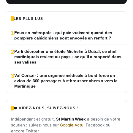
LES PLUS LUS
1
Feux en métropole : qui paie vraiment quand des
pompiers calédoniens sont envoyés en renfort ?
2
Parti décrocher une étoile Michelin à Dubaï, ce chef
martiniquais revient au pays : ce qu’il a rapporté dans
ses valises
3
Vol Corsair : une urgence médicale à bord force un
avion de 300 passagers à rebrousser chemin vers la
Martinique
❤️ AIDEZ-NOUS, SUIVEZ-NOUS !
Indépendant et gratuit,
St Martin Week
a besoin de votre
soutien : suivez-nous sur
Google Actu
, Facebook ou
encore Twitter.