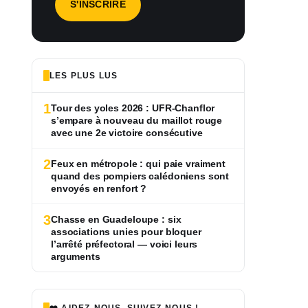
LES PLUS LUS
1
Tour des yoles 2026 : UFR-Chanflor
s’empare à nouveau du maillot rouge
avec une 2e victoire consécutive
2
Feux en métropole : qui paie vraiment
quand des pompiers calédoniens sont
envoyés en renfort ?
3
Chasse en Guadeloupe : six
associations unies pour bloquer
l’arrêté préfectoral — voici leurs
arguments
❤️ AIDEZ-NOUS, SUIVEZ-NOUS !