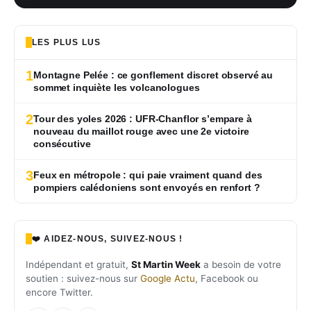
LES PLUS LUS
1
Montagne Pelée : ce gonflement discret observé au
sommet inquiète les volcanologues
2
Tour des yoles 2026 : UFR-Chanflor s’empare à
nouveau du maillot rouge avec une 2e victoire
consécutive
3
Feux en métropole : qui paie vraiment quand des
pompiers calédoniens sont envoyés en renfort ?
❤️ AIDEZ-NOUS, SUIVEZ-NOUS !
Indépendant et gratuit,
St Martin Week
a besoin de votre
soutien : suivez-nous sur
Google Actu
, Facebook ou
encore Twitter.