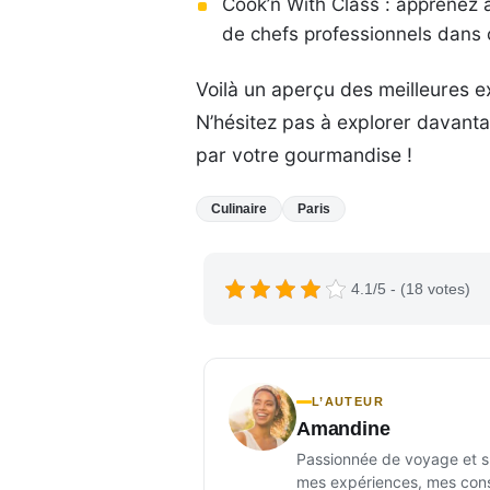
Cook’n With Class : apprenez à
de chefs professionnels dans
Voilà un aperçu des meilleures 
N’hésitez pas à explorer davantag
par votre gourmandise !
Culinaire
Paris
4.1/5 - (18 votes)
L’AUTEUR
Amandine
Passionnée de voyage et sur
mes expériences, mes conse