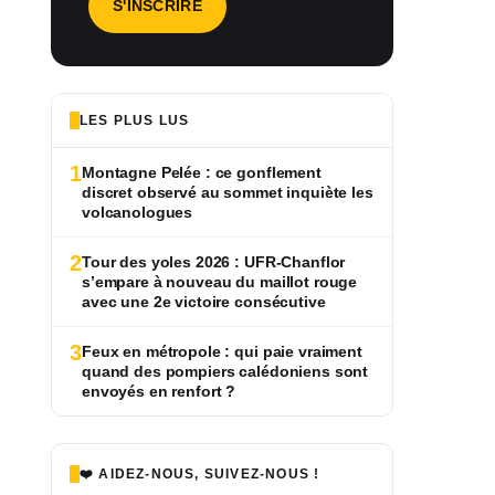
LES PLUS LUS
1
Montagne Pelée : ce gonflement
discret observé au sommet inquiète les
volcanologues
2
Tour des yoles 2026 : UFR-Chanflor
s’empare à nouveau du maillot rouge
avec une 2e victoire consécutive
3
Feux en métropole : qui paie vraiment
quand des pompiers calédoniens sont
envoyés en renfort ?
❤️ AIDEZ-NOUS, SUIVEZ-NOUS !