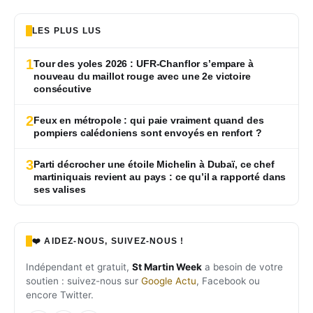
LES PLUS LUS
1
Tour des yoles 2026 : UFR-Chanflor s’empare à
nouveau du maillot rouge avec une 2e victoire
consécutive
2
Feux en métropole : qui paie vraiment quand des
pompiers calédoniens sont envoyés en renfort ?
3
Parti décrocher une étoile Michelin à Dubaï, ce chef
martiniquais revient au pays : ce qu’il a rapporté dans
ses valises
❤️ AIDEZ-NOUS, SUIVEZ-NOUS !
Indépendant et gratuit,
St Martin Week
a besoin de votre
soutien : suivez-nous sur
Google Actu
, Facebook ou
encore Twitter.