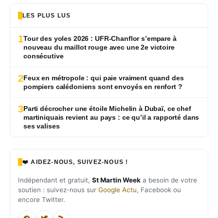
LES PLUS LUS
1
Tour des yoles 2026 : UFR-Chanflor s’empare à
nouveau du maillot rouge avec une 2e victoire
consécutive
2
Feux en métropole : qui paie vraiment quand des
pompiers calédoniens sont envoyés en renfort ?
3
Parti décrocher une étoile Michelin à Dubaï, ce chef
martiniquais revient au pays : ce qu’il a rapporté dans
ses valises
❤️ AIDEZ-NOUS, SUIVEZ-NOUS !
Indépendant et gratuit,
St Martin Week
a besoin de votre
soutien : suivez-nous sur
Google Actu
, Facebook ou
encore Twitter.