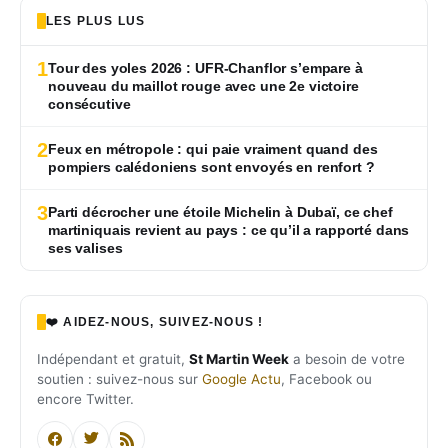
LES PLUS LUS
1
Tour des yoles 2026 : UFR-Chanflor s’empare à
nouveau du maillot rouge avec une 2e victoire
consécutive
2
Feux en métropole : qui paie vraiment quand des
pompiers calédoniens sont envoyés en renfort ?
3
Parti décrocher une étoile Michelin à Dubaï, ce chef
martiniquais revient au pays : ce qu’il a rapporté dans
ses valises
❤️ AIDEZ-NOUS, SUIVEZ-NOUS !
Indépendant et gratuit,
St Martin Week
a besoin de votre
soutien : suivez-nous sur
Google Actu
, Facebook ou
encore Twitter.