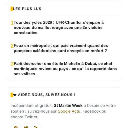
LES PLUS LUS
1
Tour des yoles 2026 : UFR-Chanflor s’empare à
nouveau du maillot rouge avec une 2e victoire
consécutive
2
Feux en métropole : qui paie vraiment quand des
pompiers calédoniens sont envoyés en renfort ?
3
Parti décrocher une étoile Michelin à Dubaï, ce chef
martiniquais revient au pays : ce qu’il a rapporté dans
ses valises
❤️ AIDEZ-NOUS, SUIVEZ-NOUS !
Indépendant et gratuit,
St Martin Week
a besoin de votre
soutien : suivez-nous sur
Google Actu
, Facebook ou
encore Twitter.