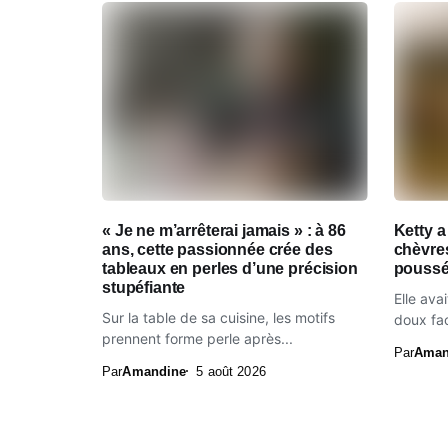
« Je ne m’arrêterai jamais » : à 86
Ketty a
ans, cette passionnée crée des
chèvres
tableaux en perles d’une précision
poussée
stupéfiante
Elle ava
Sur la table de sa cuisine, les motifs
doux fac
prennent forme perle après...
Par
Aman
Par
Amandine
5 août 2026