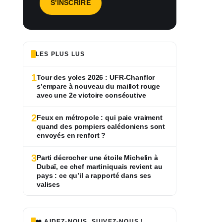
LES PLUS LUS
1
Tour des yoles 2026 : UFR-Chanflor
s’empare à nouveau du maillot rouge
avec une 2e victoire consécutive
2
Feux en métropole : qui paie vraiment
quand des pompiers calédoniens sont
envoyés en renfort ?
3
Parti décrocher une étoile Michelin à
Dubaï, ce chef martiniquais revient au
pays : ce qu’il a rapporté dans ses
valises
❤️ AIDEZ-NOUS, SUIVEZ-NOUS !