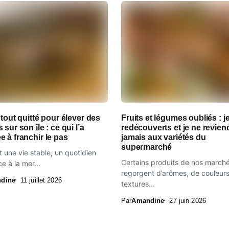
 tout quitté pour élever des
Fruits et légumes oubliés : je
 sur son île : ce qui l’a
redécouverts et je ne revien
 à franchir le pas
jamais aux variétés du
supermarché
it une vie stable, un quotidien
Certains produits de nos march
e à la mer...
regorgent d’arômes, de couleurs
dine
11 juillet 2026
textures...
Par
Amandine
27 juin 2026