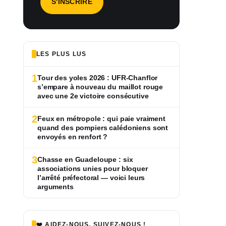
LES PLUS LUS
1
Tour des yoles 2026 : UFR-Chanflor
s’empare à nouveau du maillot rouge
avec une 2e victoire consécutive
2
Feux en métropole : qui paie vraiment
quand des pompiers calédoniens sont
envoyés en renfort ?
3
Chasse en Guadeloupe : six
associations unies pour bloquer
l’arrêté préfectoral — voici leurs
arguments
❤️ AIDEZ-NOUS, SUIVEZ-NOUS !