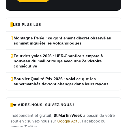
LES PLUS LUS
1
Montagne Pelée : ce gonflement discret observé au
sommet inquiète les volcanologues
2
Tour des yoles 2026 : UFR-Chanflor s’empare à
nouveau du maillot rouge avec une 2e victoire
consécutive
3
Bouclier Qualité Prix 2026 : voici ce que les
supermarchés devront changer dans leurs rayons
❤️ AIDEZ-NOUS, SUIVEZ-NOUS !
Indépendant et gratuit,
St Martin Week
a besoin de votre
soutien : suivez-nous sur
Google Actu
, Facebook ou
encore Twitter.