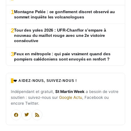
1
Montagne Pelée : ce gonflement discret observé au
sommet inquiète les volcanologues
2
Tour des yoles 2026 : UFR-Chanflor s’empare à
nouveau du maillot rouge avec une 2e victoire
consécutive
3
Feux en métropole : qui paie vraiment quand des
pompiers calédoniens sont envoyés en renfort ?
❤️ AIDEZ-NOUS, SUIVEZ-NOUS !
Indépendant et gratuit,
St Martin Week
a besoin de votre
soutien : suivez-nous sur
Google Actu
, Facebook ou
encore Twitter.