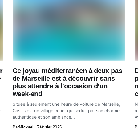
r
Ce joyau méditerranéen à deux pas
D
e
de Marseille est à découvrir sans
p
plus attendre à l’occasion d’un
m
week-end
c
Située à seulement une heure de voiture de Marseille,
N
ée
Cassis est un village côtier qui séduit par son charme
r
authentique et son ambiance...
A
Par
Mickael
5 février 2025
P