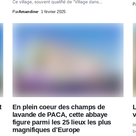
Ce village, souvent qualifié de “Village dans...
P
Par
Amandine
1 février 2025
t
En plein coeur des champs de
L
lavande de PACA, cette abbaye
v
figure parmi les 25 lieux les plus
I
magnifiques d’Europe
b