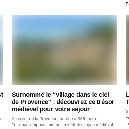
t
P
t
Surnommé le “village dans le ciel
L
de Provence” : découvrez ce trésor
médiéval pour votre séjour
S
,
v
Au cœur de la Provence, perché à 635 mètres,
T
Tourtour s’impose comme un véritable joyau médiéval.