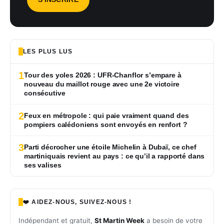
LES PLUS LUS
1
Tour des yoles 2026 : UFR-Chanflor s’empare à
nouveau du maillot rouge avec une 2e victoire
consécutive
2
Feux en métropole : qui paie vraiment quand des
pompiers calédoniens sont envoyés en renfort ?
3
Parti décrocher une étoile Michelin à Dubaï, ce chef
martiniquais revient au pays : ce qu’il a rapporté dans
ses valises
❤️ AIDEZ-NOUS, SUIVEZ-NOUS !
Indépendant et gratuit,
St Martin Week
a besoin de votre