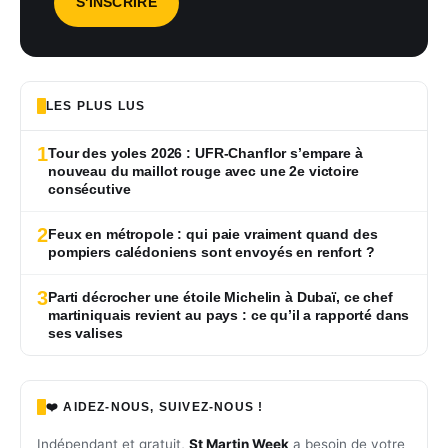
LES PLUS LUS
1
Tour des yoles 2026 : UFR-Chanflor s’empare à
nouveau du maillot rouge avec une 2e victoire
consécutive
2
Feux en métropole : qui paie vraiment quand des
pompiers calédoniens sont envoyés en renfort ?
3
Parti décrocher une étoile Michelin à Dubaï, ce chef
martiniquais revient au pays : ce qu’il a rapporté dans
ses valises
❤️ AIDEZ-NOUS, SUIVEZ-NOUS !
Indépendant et gratuit,
St Martin Week
a besoin de votre