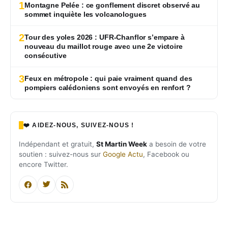
1
Montagne Pelée : ce gonflement discret observé au
sommet inquiète les volcanologues
2
Tour des yoles 2026 : UFR-Chanflor s’empare à
nouveau du maillot rouge avec une 2e victoire
consécutive
3
Feux en métropole : qui paie vraiment quand des
pompiers calédoniens sont envoyés en renfort ?
❤️ AIDEZ-NOUS, SUIVEZ-NOUS !
Indépendant et gratuit,
St Martin Week
a besoin de votre
soutien : suivez-nous sur
Google Actu
, Facebook ou
encore Twitter.