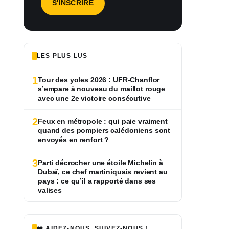
LES PLUS LUS
1
Tour des yoles 2026 : UFR-Chanflor
s’empare à nouveau du maillot rouge
avec une 2e victoire consécutive
2
Feux en métropole : qui paie vraiment
quand des pompiers calédoniens sont
envoyés en renfort ?
3
Parti décrocher une étoile Michelin à
Dubaï, ce chef martiniquais revient au
pays : ce qu’il a rapporté dans ses
valises
❤️ AIDEZ-NOUS, SUIVEZ-NOUS !