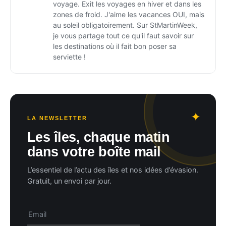
voyage. Exit les voyages en hiver et dans les
zones de froid. J'aime les vacances OUI, mais
au soleil obligatoirement. Sur StMartinWeek,
je vous partage tout ce qu'il faut savoir sur
les destinations où il fait bon poser sa
serviette !
LA NEWSLETTER
Les îles, chaque matin
dans votre boîte mail
L’essentiel de l’actu des îles et nos idées d’évasion.
Gratuit, un envoi par jour.