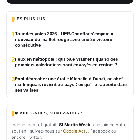
LES PLUS LUS
1
Tour des yoles 2026 : UFR-Chanflor s’empare à
nouveau du maillot rouge avec une 2e victoire
consécutive
2
Feux en métropole : qui paie vraiment quand des
pompiers calédoniens sont envoyés en renfort ?
3
Parti décrocher une étoile Michelin à Dubaï, ce chef
martiniquais revient au pays : ce qu’il a rapporté dans
ses valises
❤️ AIDEZ-NOUS, SUIVEZ-NOUS !
Indépendant et gratuit,
St Martin Week
a besoin de votre
soutien : suivez-nous sur
Google Actu
, Facebook ou
encore Twitter.