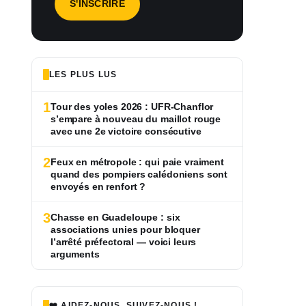
LES PLUS LUS
1
Tour des yoles 2026 : UFR-Chanflor
s’empare à nouveau du maillot rouge
avec une 2e victoire consécutive
2
Feux en métropole : qui paie vraiment
quand des pompiers calédoniens sont
envoyés en renfort ?
3
Chasse en Guadeloupe : six
associations unies pour bloquer
l’arrêté préfectoral — voici leurs
arguments
❤️ AIDEZ-NOUS, SUIVEZ-NOUS !