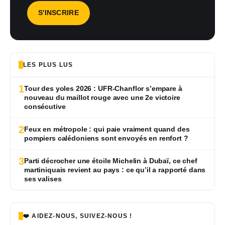
LES PLUS LUS
1
Tour des yoles 2026 : UFR-Chanflor s’empare à
nouveau du maillot rouge avec une 2e victoire
consécutive
2
Feux en métropole : qui paie vraiment quand des
pompiers calédoniens sont envoyés en renfort ?
3
Parti décrocher une étoile Michelin à Dubaï, ce chef
martiniquais revient au pays : ce qu’il a rapporté dans
ses valises
❤️ AIDEZ-NOUS, SUIVEZ-NOUS !