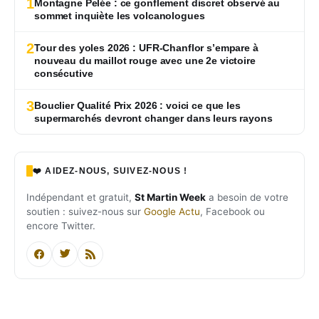
1
Montagne Pelée : ce gonflement discret observé au
sommet inquiète les volcanologues
2
Tour des yoles 2026 : UFR-Chanflor s’empare à
nouveau du maillot rouge avec une 2e victoire
consécutive
3
Bouclier Qualité Prix 2026 : voici ce que les
supermarchés devront changer dans leurs rayons
❤️ AIDEZ-NOUS, SUIVEZ-NOUS !
Indépendant et gratuit,
St Martin Week
a besoin de votre
soutien : suivez-nous sur
Google Actu
, Facebook ou
encore Twitter.