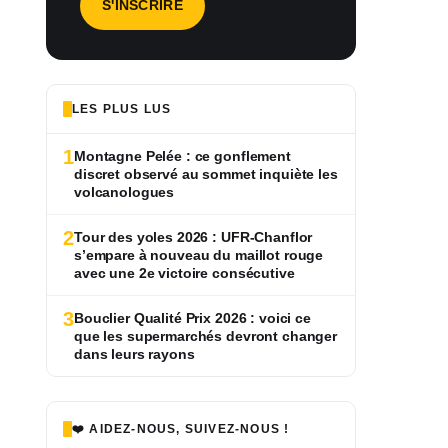
LES PLUS LUS
1
Montagne Pelée : ce gonflement
discret observé au sommet inquiète les
volcanologues
2
Tour des yoles 2026 : UFR-Chanflor
s’empare à nouveau du maillot rouge
avec une 2e victoire consécutive
3
Bouclier Qualité Prix 2026 : voici ce
que les supermarchés devront changer
dans leurs rayons
❤️ AIDEZ-NOUS, SUIVEZ-NOUS !