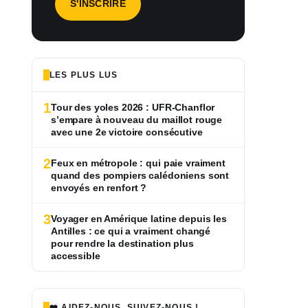
LES PLUS LUS
1
Tour des yoles 2026 : UFR-Chanflor
s’empare à nouveau du maillot rouge
avec une 2e victoire consécutive
2
Feux en métropole : qui paie vraiment
quand des pompiers calédoniens sont
envoyés en renfort ?
3
Voyager en Amérique latine depuis les
Antilles : ce qui a vraiment changé
pour rendre la destination plus
accessible
❤️ AIDEZ-NOUS, SUIVEZ-NOUS !