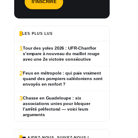
LES PLUS LUS
1
Tour des yoles 2026 : UFR-Chanflor
s’empare à nouveau du maillot rouge
avec une 2e victoire consécutive
2
Feux en métropole : qui paie vraiment
quand des pompiers calédoniens sont
envoyés en renfort ?
3
Chasse en Guadeloupe : six
associations unies pour bloquer
l’arrêté préfectoral — voici leurs
arguments
❤️ AIDEZ-NOUS, SUIVEZ-NOUS !