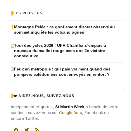
LES PLUS LUS
1
Montagne Pelée : ce gonflement discret observé au
sommet inquiète les volcanologues
2
Tour des yoles 2026 : UFR-Chanflor s’empare à
nouveau du maillot rouge avec une 2e victoire
consécutive
3
Feux en métropole : qui paie vraiment quand des
pompiers calédoniens sont envoyés en renfort ?
❤️ AIDEZ-NOUS, SUIVEZ-NOUS !
Indépendant et gratuit,
St Martin Week
a besoin de votre
soutien : suivez-nous sur
Google Actu
, Facebook ou
encore Twitter.