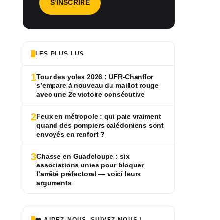
LES PLUS LUS
1
Tour des yoles 2026 : UFR-Chanflor
s’empare à nouveau du maillot rouge
avec une 2e victoire consécutive
2
Feux en métropole : qui paie vraiment
quand des pompiers calédoniens sont
envoyés en renfort ?
3
Chasse en Guadeloupe : six
associations unies pour bloquer
l’arrêté préfectoral — voici leurs
arguments
❤️ AIDEZ-NOUS, SUIVEZ-NOUS !