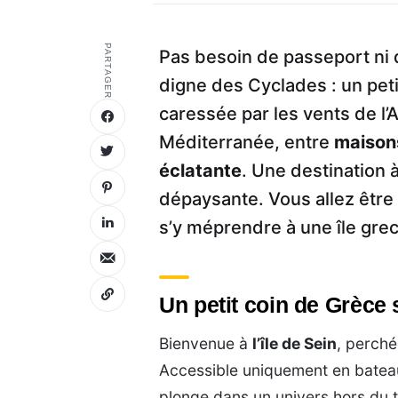
PARTAGER
Pas besoin de passeport ni d
digne des Cyclades : un petit
caressée par les vents de l’
Méditerranée, entre
maison
éclatante
. Une destination 
dépaysante. Vous allez être
s’y méprendre à une île gre
Un petit coin de Grèce 
Bienvenue à
l’île de Sein
, perché
Accessible uniquement en bateau,
plonge dans un univers hors du 