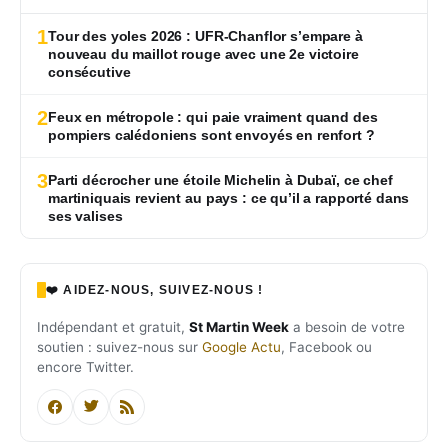
1
Tour des yoles 2026 : UFR-Chanflor s’empare à
nouveau du maillot rouge avec une 2e victoire
consécutive
2
Feux en métropole : qui paie vraiment quand des
pompiers calédoniens sont envoyés en renfort ?
3
Parti décrocher une étoile Michelin à Dubaï, ce chef
martiniquais revient au pays : ce qu’il a rapporté dans
ses valises
❤️ AIDEZ-NOUS, SUIVEZ-NOUS !
Indépendant et gratuit,
St Martin Week
a besoin de votre
soutien : suivez-nous sur
Google Actu
, Facebook ou
encore Twitter.