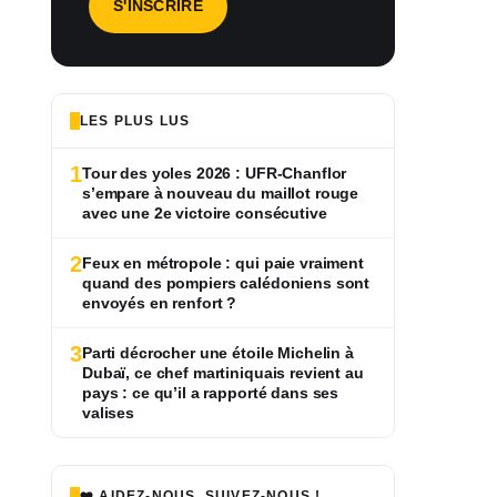
LES PLUS LUS
1
Tour des yoles 2026 : UFR-Chanflor
s’empare à nouveau du maillot rouge
avec une 2e victoire consécutive
2
Feux en métropole : qui paie vraiment
quand des pompiers calédoniens sont
envoyés en renfort ?
3
Parti décrocher une étoile Michelin à
Dubaï, ce chef martiniquais revient au
pays : ce qu’il a rapporté dans ses
valises
❤️ AIDEZ-NOUS, SUIVEZ-NOUS !