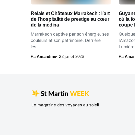
Relais et Châteaux Marrakech : l’art
Guyane
de l’hospitalité de prestige au cœur
où la 
de la médina
coupe l
Marrakech captive par son énergie, ses
Quelques
couleurs et son patrimoine. Derrière
l’Amazon
les...
Lumière.
Par
Amandine
22 juillet 2026
Par
Aman
Le magazine des voyages au soleil