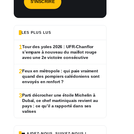
LES PLUS LUS
1
Tour des yoles 2026 : UFR-Chanflor
s’empare à nouveau du maillot rouge
avec une 2e victoire consécutive
2
Feux en métropole : qui paie vraiment
quand des pompiers calédoniens sont
envoyés en renfort ?
3
Parti décrocher une étoile Michelin à
Dubaï, ce chef martiniquais revient au
pays : ce qu’il a rapporté dans ses
valises
❤️ AIDEZ-NOUS, SUIVEZ-NOUS !